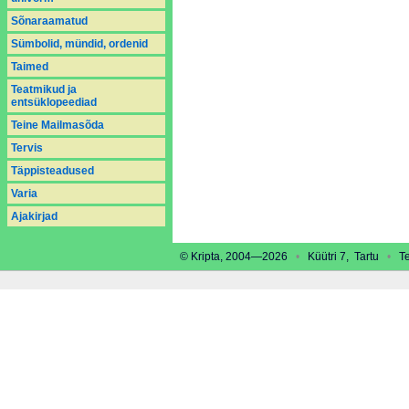
Sõnaraamatud
Sümbolid, mündid, ordenid
Taimed
Teatmikud ja
entsüklopeediad
Teine Mailmasõda
Tervis
Täppisteadused
Varia
Аjakirjad
© Kripta, 2004—2026
•
Küütri 7, Tartu
•
Tel