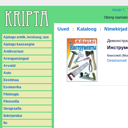
Küütri 7, 
Otsing raamatu
Uued
Kataloog
Nimekirjad
|
|
Ajalugu antiik, keskaeg, uus
Демонстра
Ajalugu kaasaegne
Инструм
Antikvariaat
Книголюб (Мос
Arengumängud
Detailsemalt
Arvutid
Auto
Eestimaa
Esoteerika
Filoloogia
Filosoofia
Geograafia
Ilukirjandus
Ilu