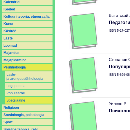
Kalendrid
Keeled
Выготский 
Kultuuri teooria, etnograafia
Педагоги
Kunst
ISBN 5-17-027
Käsitöö
Laste
Loomad
Majandus
Степанов 
Majapidamine
Популяр
Psühholoogia
Laste-
ISBN 5-699-08
ja arengupsühholoogia
Logopeedia
Populaarne
Spetsiaalne
Уилсон Р
Religioon
Психоло
Sotsioloogia, politoloogia
Sport
Sõjaline tehnika, relv,