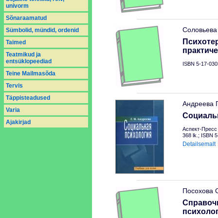
univorm
Sõnaraamatud
Соловьева 
Sümbolid, mündid, ordenid
Психоте
Taimed
практиче
Teatmikud ja
entsüklopeediad
ISBN 5-17-030
Teine Mailmasõda
Tervis
Täppisteadused
Андреева Г
Varia
Социальн
Аjakirjad
Аспект-Пресс 
368 lk.; ISBN 
Detailsemalt
Посохова С
Справочн
психоло