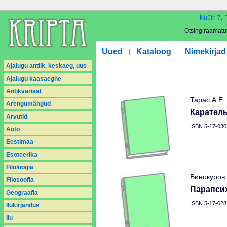
Küütri 7, 
Otsing raamatu
Uued
Kataloog
Nimekirjad
|
|
Ajalugu antiik, keskaeg, uus
Ajalugu kaasaegne
Antikvariaat
Тарас А.Е
Arengumängud
Каратель
Arvutid
ISBN 5-17-030
Auto
Eestimaa
Esoteerika
Filoloogia
Винокуров
Filosoofia
Парапси
Geograafia
ISBN 5-17-028
Ilukirjandus
Ilu