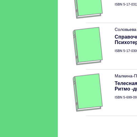
ISBN 5-17-031
Соловьева 
Справочн
Психоте
ISBN 5-17-030
Малкина-П
Телесная
Ритмо -д
ISBN 5-699-09