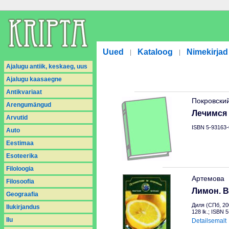
Uued
Kataloog
Nimekirjad
|
|
Ajalugu antiik, keskaeg, uus
Ajalugu kaasaegne
Antikvariaat
Покровски
Arengumängud
Лечимся 
Arvutid
ISBN 5-93163-
Auto
Eestimaa
Esoteerika
Filoloogia
Артемова
Filosoofia
Лимон. 
Geograafia
Диля (СПб, 20
Ilukirjandus
128 lk.; ISBN 
Ilu
Detailsemalt