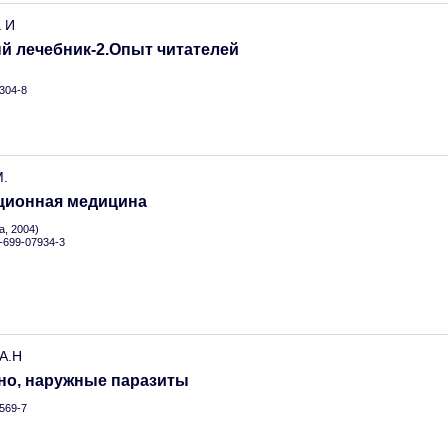
 И
й лечебник-2.Опыт читателей
304-8
.
ционная медицина
, 2004)
5-699-07934-3
 А.Н
но, наружные паразиты
569-7