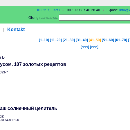
Küütri 7, Tartu
•
Tel.: +372 7 40 28 40
•
E-post:
info@k
Otsing raamatutes:
Kontakt
|
[1..10]
[11..20]
[21..30]
[31..40]
[41..50]
[51..60]
[61..70]
[
[<<<]
[>>>]
й Б
усом. 107 золотых рецептов
093-7
Ваш солнечный целитель
02)
5-8174-0031-6