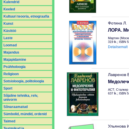
Kalendrid
Keeled
Kultuuri teooria, etnograafia
Фотина Л.
Kunst
ЛОРА. М
Käsitöö
Laste
Мартин (Москв
319 lk.; ISBN 
Loomad
Detailsemalt
Majandus
Majapidamine
Psühholoogia
Religioon
Лавренов В
Sotsioloogia, politoloogia
Медолече
Sport
АСТ; Сталкер 
637 lk.; ISBN 
Sõjaline tehnika, relv,
univorm
Sõnaraamatud
Sümbolid, mündid, ordenid
Taimed
Ульянова 
Teatmikud ja