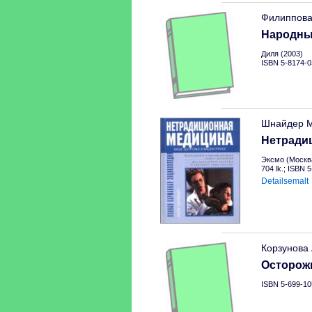
Филиппова
Народны
Диля (2003)
ISBN 5-8174-0
Шнайдер М
Нетради
Эксмо (Москва
704 lk.; ISBN 
Detailsemalt
Корзунова
Осторож
ISBN 5-699-10