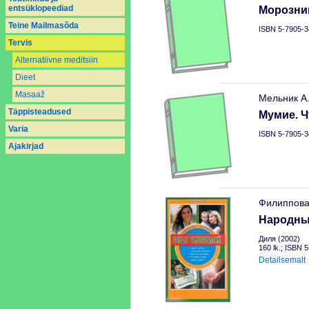
entsüklopeediad
Морозник
Teine Mailmasõda
ISBN 5-7905-3
Tervis
Alternatiivne meditsiin
Dieet
Masaaž
Мельник А
Täppisteadused
Мумие. Ч
Varia
ISBN 5-7905-3
Аjakirjad
Филиппова
Народны
Диля (2002)
160 lk.; ISBN 
Detailsemalt