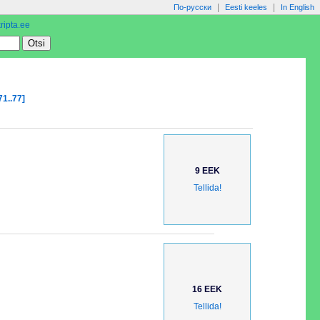
|
|
По-русски
Eesti keeles
In English
ripta.ee
71..77]
9 EEK
Tellida!
16 EEK
Tellida!