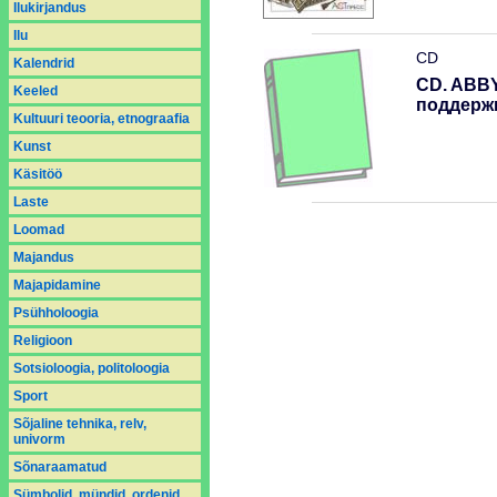
Ilukirjandus
Ilu
CD
Kalendrid
СD. ABBYY
Keeled
поддержк
Kultuuri teooria, etnograafia
Kunst
Käsitöö
Laste
Loomad
Majandus
Majapidamine
Psühholoogia
Religioon
Sotsioloogia, politoloogia
Sport
Sõjaline tehnika, relv,
univorm
Sõnaraamatud
Sümbolid, mündid, ordenid