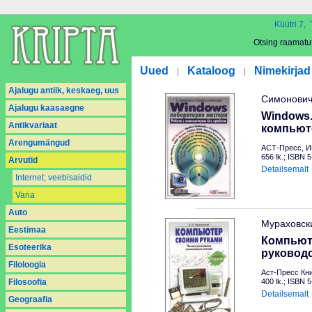
Küütri 7, 
Otsing raamatu
Uued
Kataloog
Nimekirjad
|
|
Ajalugu antiik, keskaeg, uus
Симонович 
Ajalugu kaasaegne
Windows.
Antikvariaat
компьют
Arengumängud
АСТ-Пресс, И
656 lk.; ISBN 
Arvutid
Detailsemalt
Internet; veebisaidid
Varia
Auto
Мураховск
Eestimaa
Компьют
Esoteerika
руковод
Filoloogia
Аст-Пресс Кни
Filosoofia
400 lk.; ISBN 
Detailsemalt
Geograafia