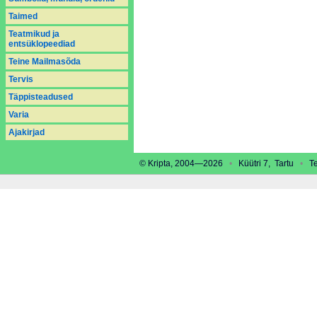
Taimed
Teatmikud ja
entsüklopeediad
Teine Mailmasõda
Tervis
Täppisteadused
Varia
Аjakirjad
© Kripta, 2004—2026
•
Küütri 7, Tartu
•
Tel