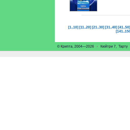
[1..10]
[11..20]
[21..30]
[31..40]
[41..50
[141..15
© Крипта, 2004—2026
•
Кюйтри 7, Тарт