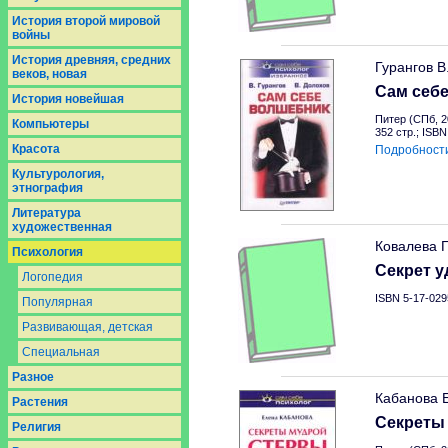
История второй мировой
войны
История древняя, средних
Гурангов В
веков, новая
Сам себ
История новейшая
Питер (СПб, 2
Компьютеры
352 стр.; ISB
Красота
Подробност
Культурология,
этнография
Литература
художественная
Ковалева Г
Психология
Секрет у
Логопедия
ISBN 5-17-029
Популярная
Развивающая, детская
Специальная
Разное
Кабанова Е
Растения
Секреты
Религия