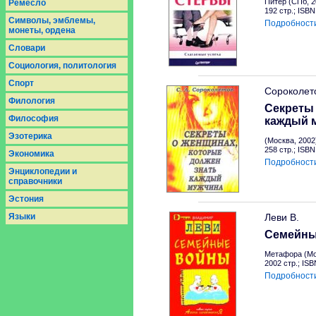
Питер (СПб, 2
Ремесло
192 стр.; ISB
Символы, эмблемы,
Подробност
монеты, ордена
Словари
Социология, политология
Спорт
Сороколет
Филология
Секреты 
Философия
каждый 
Эзотерика
(Москва, 2002
258 стр.; ISB
Экономика
Подробност
Энциклопедии и
справочники
Эстония
Языки
Леви В.
Семейны
Метафора (Мо
2002 стр.; IS
Подробност