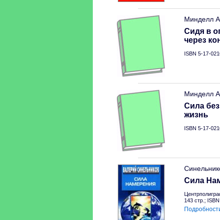
Минделл А
Сидя в о
через ко
ISBN 5-17-021
Минделл А
Сила бе
жизнь
ISBN 5-17-021
Синельник
Сила На
Центрполигра
143 стр.; ISB
Подробност