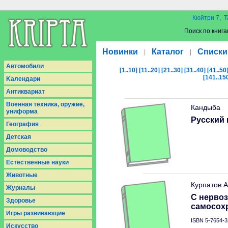
Кюйтри 7, Т
Поиск по книга
Новинки
Каталог
Списки
|
|
Aвтомобили
[1..10]
[11..20]
[21..30]
[31..40]
[41..50
[141..15
Kалендари
Антиквариат
Военная техника, оружие,
Кандыба
униформа
Русский 
География
Детская
Домоводство
Естественные науки
Животные
Курпатов А
Журналы
С нервоз
Здоровье
самосох
Игры развивающие
ISBN 5-7654-3
Искусство