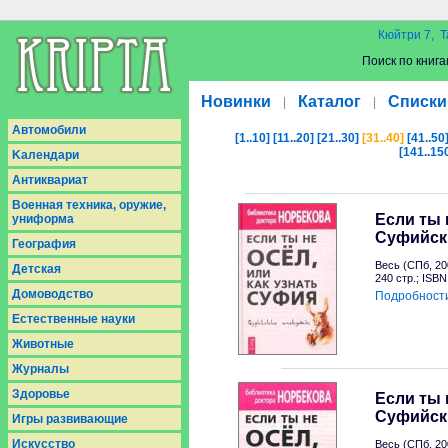
Кюйтри 7, Т
Поиск по книга
Новинки
Каталог
Списки
|
|
Aвтомобили
[1..10]
[11..20]
[21..30]
[31..40]
[41..50
[141..15
Kалендари
Антиквариат
Военная техника, оружие,
Если ты 
униформа
Суфийск
География
Весь (СПб, 20
Детская
240 стр.; ISB
Домоводство
Подробност
Естественные науки
Животные
Журналы
Здоровье
Если ты 
Суфийск
Игры развивающие
Искусство
Весь (СПб, 20