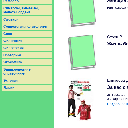
Женщины
Ремесло
Символы, эмблемы,
ISBN 5-699-07
монеты, ордена
Словари
Социология, политология
Спорт
Стоун Р
Филология
Жизнь бе
Философия
Эзотерика
Экономика
Энциклопедии и
справочники
Еникеева 
Эстония
За нас с 
Языки
АСТ (Москва, 
352 стр.; ISB
Подробност