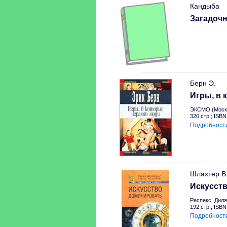
Кандыба
Загадоч
Берн Э.
Игры, в 
ЭКСМО (Москв
320 стр.; ISB
Подробност
Шлахтер В.
Искусст
Респекс, Диля
192 стр.; ISB
Подробност