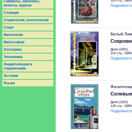
320 стр.; ISBN
Символы, эмблемы,
монеты, ордена
Подробност
Словари
Социология, политология
Спорт
Белый Лам
Филология
Сокрови
Философия
Эзотерика
Диля (2001)
224 стр.; ISB
Экономика
Подробност
Энциклопедии и
справочники
Эстония
Языки
Филиппова
Солевые
Диля (2002)
128 стр.; ISB
Подробност