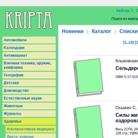
Кюйтри 7, Т
Поиск по книга
Новинки
Каталог
Списки
|
|
Aвтомобили
[1..10]
[
Kалендари
Антиквариат
Клыковская
Военная техника, оружие,
униформа
Сельдер
География
ISBN 5-17-013
Детская
Домоводство
Естественные науки
Животные
Осьмин С.
Журналы
Силы жи
оздоровл
Здоровье
Альтернативная медицина
Весь (СПб, 20
128 стр.; ISB
Диета, худение