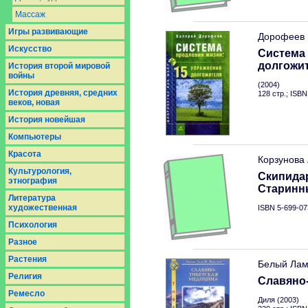
Массаж
Игры развивающие
Дорофеев 
Искусство
Система 
долгожи
История второй мировой
войны
(2004)
История древняя, средних
128 стр.; ISB
веков, новая
История новейшая
Компьютеры
Красота
Корзунова
Культурология,
Скипидар
этнография
Старинн
Литература
художественная
ISBN 5-699-07
Психология
Разное
Растения
Белый Лам
Религия
Славяно
Ремесло
Диля (2003)