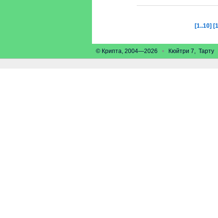
[1..10]
[
© Крипта, 2004—2026
•
Кюйтри 7, Тарт