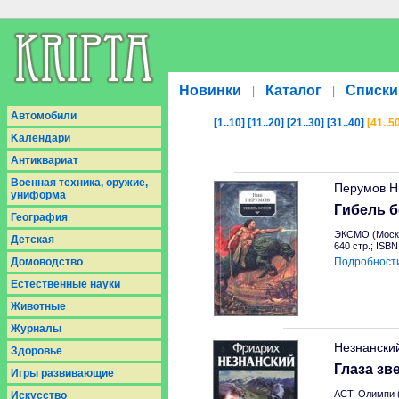
Новинки
Каталог
Списки
|
|
Aвтомобили
[1..10]
[11..20]
[21..30]
[31..40]
[41..5
Kалендари
Антиквариат
Военная техника, оружие,
Перумов Н
униформа
Гибель б
География
ЭКСМО (Москв
Детская
640 стр.; ISB
Домоводство
Подробност
Естественные науки
Животные
Журналы
Незнански
Здоровье
Глаза зв
Игры развивающие
АСТ, Олимпи 
Искусство