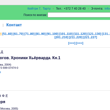
Кюйтри 7, Тарту
•
Тел.: +372 7 40 28 40
•
Э-почта:
inf
Поиск по книгам:
Контакт
|
0]
[51..60]
[61..70]
[71..80]
[81..90]
[91..100]
[101..110]
[111..120]
[121..130]
[131.
[201..210]
[211..220]
[221..227]
[<<<]
[>>>]
.Д
огов. Хроники Хьёрварда. Кн.1
а, 2004)
N 5-699-07474-0
и
й Ф.Е
еря
(Москва, 2005)