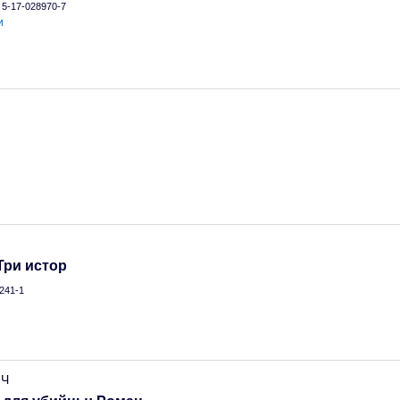
N 5-17-028970-7
и
Три истор
241-1
 Ч