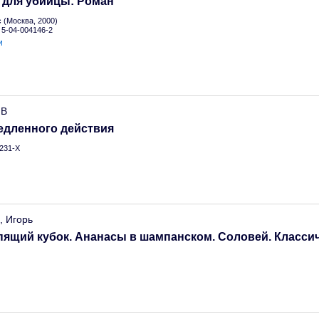
 для убийцы: Роман
(Москва, 2000)
N 5-04-004146-2
и
.В
едленного действия
231-Х
, Игорь
ящий кубок. Ананасы в шампанском. Соловей. Класси