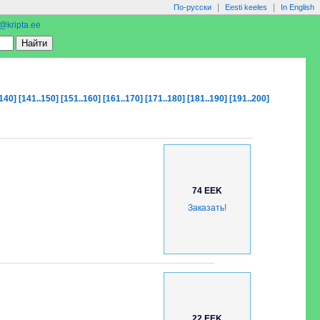
|
|
По-русски
Eesti keeles
In English
o@kripta.ee
.140]
[141..150]
[151..160]
[161..170]
[171..180]
[181..190]
[191..200]
74 EEK
Заказать!
22 EEK