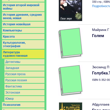
330 стр.; ISB
История второй мировой
Подробност
войны
История древняя, средних
веков, новая
История новейшая
Майринк Г
Компьютеры
Голем
Красота
Культурология,
этнография
Литература
художественная
Детективы
Зюскинд П
Западная
Голубка.
Русская проза
ISBN 5-352-00
Русская поэзия
Фантастика
Эстонская
Юмор
Абдуллаев
Психология