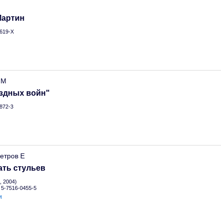
Мартин
619-Х
.М
ёздных войн"
872-3
етров Е
ать стульев
, 2004)
N 5-7516-0455-5
и