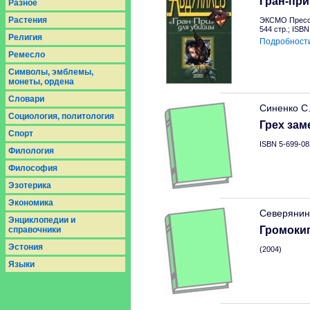
Гран-при
Разное
Растения
ЭКСМО Пресс 
544 стр.; ISB
Религия
Подробност
Ремесло
Символы, эмблемы,
монеты, ордена
Словари
Синенко С
Социология, политология
Грех зам
Спорт
ISBN 5-699-08
Филология
Философия
Эзотерика
Экономика
Северянин
Энциклопедии и
Громокип
справочники
Эстония
(2004)
Языки