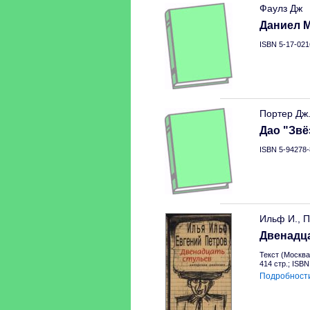
Фаулз Дж
Даниел 
ISBN 5-17-021
Портер Дж
Дао "Зв
ISBN 5-94278-
Ильф И., П
Двенадц
Текст (Москва
414 стр.; ISB
Подробност