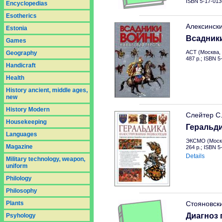
ISBN 5-17-013
Encyclopedias
Esotherics
Алексинск
Estonia
Всадник
Games
АСТ (Москва, 
Geography
487 p.; ISBN 
Handicraft
Health
History ancient, middle ages,
new
History Modern
Слейтер С
Housekeeping
Геральд
Languages
ЭКСМО (Москв
Magazine
264 p.; ISBN 
Details
Military technology, weapon,
uniform
Philology
Philosophy
Plants
Стояновск
Диагноз 
Psyhology