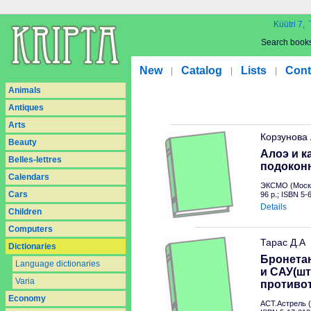
Küütri 7, 
Search book
New
Catalog
Lists
Cont
|
|
|
Animals
Antiques
Arts
Корзунова
Beauty
Алоэ и к
Belles-lettres
подокон
Calendars
ЭКСМО (Москв
Cars
96 p.; ISBN 5
Details
Children
Computers
Тарас Д.А
Dictionaries
Бронетан
Language dictionaries
и САУ(шт
Varia
противо
Economy
АСТ.Астрель (