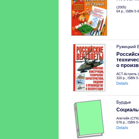
(2005)
64 p.; ISBN 5-
Ружицкий 
Российск
техничес
о произв
АСТ.Астрель (
320 p.; ISBN 
Details
Бурдье
Социальн
Алетейя (СПб,
576 p.; ISBN 
Details