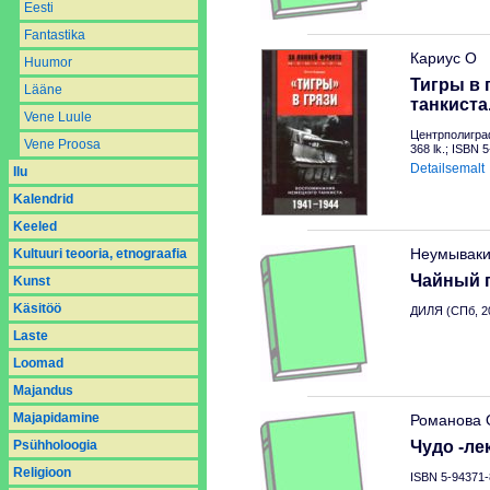
Eesti
Fantastika
Кариус О
Huumor
Тигры в 
Lääne
танкиста
Vene Luule
Центрполигра
Vene Proosa
368 lk.; ISBN 
Detailsemalt
Ilu
Kalendrid
Keeled
Неумываки
Kultuuri teooria, etnograafia
Чайный г
Kunst
Käsitöö
ДИЛЯ (СПб, 2
Laste
Loomad
Majandus
Majapidamine
Романова 
Psühholoogia
Чудо -ле
Religioon
ISBN 5-94371-