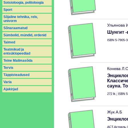
Sotsioloogia, politoloogia
Sport
Sõjaline tehnika, relv,
univorm
Ульянова 
Sõnaraamatud
Шунгит 
Sümbolid, mündid, ordenid
ISBN 5-7905-3
Taimed
Teatmikud ja
entsüklopeediad
Teine Mailmasõda
Tervis
Конева Л.
Täppisteadused
Энцикло
Классиче
Varia
сауна. Т
Аjakirjad
272 lk.; ISBN 
Жук А.Б
Энцикло
АСТ.Астрель (