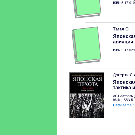
ISBN 5-17-010
Тагая О
Японска
авиация 
ISBN 5-17-029
Догерти Л.
Японская
тактика 
АСТ.Астрель (
96 lk.; ISBN 5
Detailsemalt