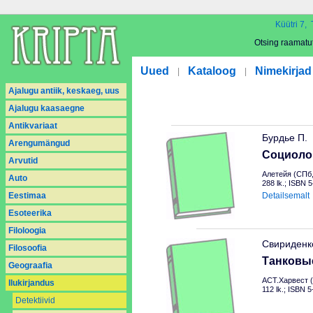
Küütri 7, 
Otsing raamatu
Uued
Kataloog
Nimekirjad
|
|
Ajalugu antiik, keskaeg, uus
Ajalugu kaasaegne
Antikvariaat
Бурдье П.
Arengumängud
Социоло
Arvutid
Алетейя (СПб,
Auto
288 lk.; ISBN 
Eestimaa
Detailsemalt
Esoteerika
Filoloogia
Свириденк
Filosoofia
Танковы
Geograafia
АСТ.Харвест (
Ilukirjandus
112 lk.; ISBN 
Detektiivid