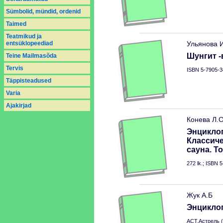
Sümbolid, mündid, ordenid
Taimed
Teatmikud ja
entsüklopeediad
Ульянова 
Шунгит 
Teine Mailmasõda
Tervis
ISBN 5-7905-3
Täppisteadused
Varia
Аjakirjad
Конева Л.
Энцикло
Классиче
сауна. Т
272 lk.; ISBN 
Жук А.Б
Энцикло
АСТ.Астрель (