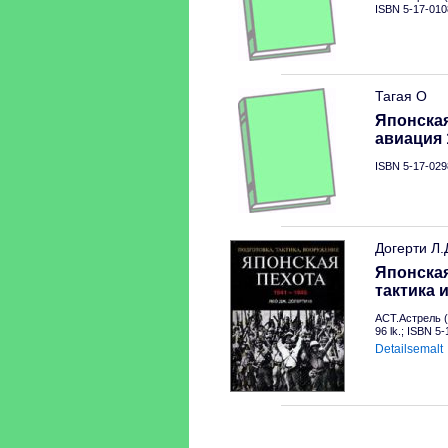
ISBN 5-17-010
Тагая О
Японска
авиация 
ISBN 5-17-029
Догерти Л.
Японская
тактика 
АСТ.Астрель (
96 lk.; ISBN 5
Detailsemalt