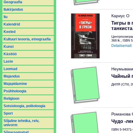
Geograafia
Ilukirjandus
Кариус О
Ilu
Тигры в 
Kalendrid
танкиста
Keeled
Центрполигра
Kultuuri teooria, etnograafia
368 lk.; ISBN 
Detailsemalt
Kunst
Käsitöö
Laste
Неумываки
Loomad
Чайный г
Majandus
Majapidamine
ДИЛЯ (СПб, 2
Psühholoogia
Religioon
Sotsioloogia, politoloogia
Sport
Романова 
Sõjaline tehnika, relv,
Чудо -ле
univorm
ISBN 5-94371-
Sõnaraamatud