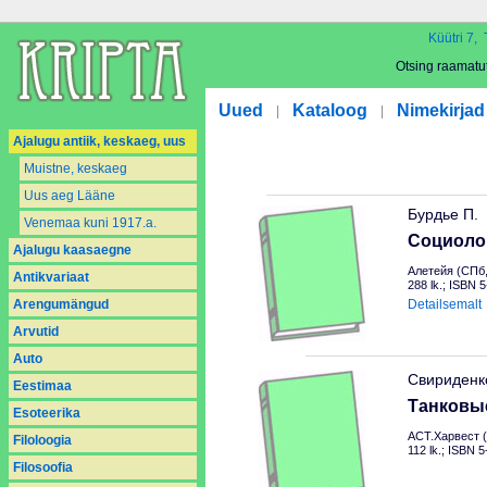
Küütri 7, 
Otsing raamatu
Uued
Kataloog
Nimekirjad
|
|
Ajalugu antiik, keskaeg, uus
Muistne, keskaeg
Uus aeg Lääne
Бурдье П.
Venemaa kuni 1917.a.
Социоло
Ajalugu kaasaegne
Алетейя (СПб,
Antikvariaat
288 lk.; ISBN 
Arengumängud
Detailsemalt
Arvutid
Auto
Свириденк
Eestimaa
Танковы
Esoteerika
АСТ.Харвест (
Filoloogia
112 lk.; ISBN 
Filosoofia