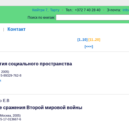
Кюйтри 7, Тарту
•
Тел.: +372 7 40 28 40
•
Э-почта:
inf
Поиск по книгам:
Контакт
|
[1..10]
[11..20]
[<<<]
гия социального пространства
 2005)
N 5-89329-762-8
и
о Е.В
е сражения Второй мировой войны
Москва, 2005)
 5-17-013667-6