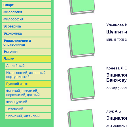
Спорт
Филология
Философия
Ульянова 
Эзотерика
Шунгит 
Экономика
ISBN 5-7905-3
Энциклопедии и
справочники
Эстония
Языки
Английский
Конева Л.
Итальянский, испанский,
Энцикло
португальский
Баня-сау
Русский язык
272 стр.; ISB
Финский, шведский,
норвежский, датский
Французский
Эстонский
Жук А.Б
Японский, китайский
Энцикло
АСТ.Астрель (