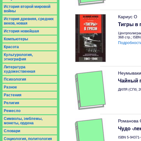
История второй мировой
войны
Кариус О
История древняя, средних
веков, новая
Тигры в 
История новейшая
Центрполигра
368 стр.; ISB
Компьютеры
Подробност
Красота
Культурология,
этнография
Литература
художественная
Неумываки
Психология
Чайный г
Разное
ДИЛЯ (СПб, 2
Растения
Религия
Ремесло
Символы, эмблемы,
Романова 
монеты, ордена
Чудо -ле
Словари
ISBN 5-94371-
Социология, политология