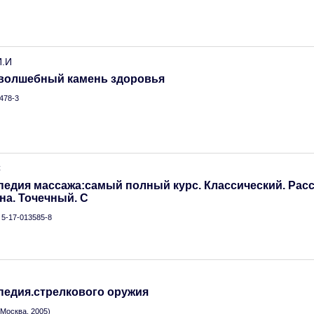
И.И
-волшебный камень здоровья
478-3
С
педия массажа:самый полный курс. Классический. Ра
на. Точечный. С
N 5-17-013585-8
педия.стрелкового оружия
Москва, 2005)