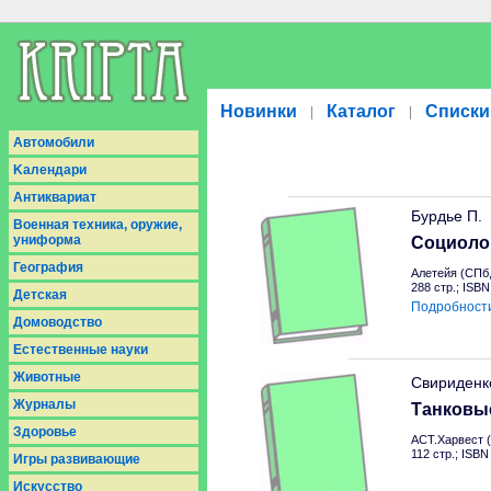
Новинки
Каталог
Списки
|
|
Aвтомобили
Kалендари
Антиквариат
Бурдье П.
Военная техника, оружие,
униформа
Социоло
География
Алетейя (СПб,
288 стр.; ISB
Детская
Подробност
Домоводство
Естественные науки
Животные
Свириденк
Журналы
Танковы
Здоровье
АСТ.Харвест (
112 стр.; ISBN
Игры развивающие
Искусство