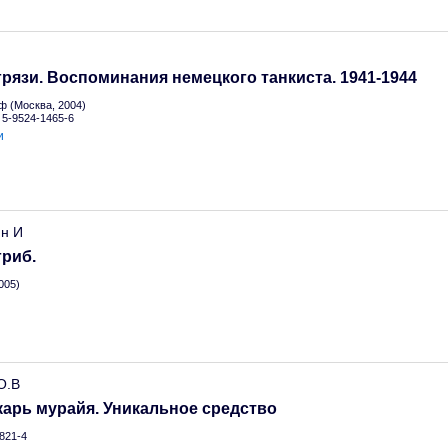
грязи. Воспоминания немецкого танкиста. 1941-1944
ф (Москва, 2004)
N 5-9524-1465-6
и
н И
риб.
005)
О.В
карь мурайя. Уникальное средство
821-4