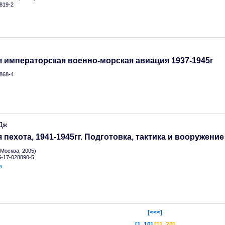
819-2
 императорская военно-морская авиация 1937-1945г
868-4
Дж
 пехота, 1941-1945гг. Подготовка, тактика и вооружение
Москва, 2005)
 5-17-028890-5
и
[<<<]
[1..10]
[11..20]