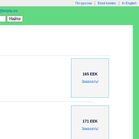
|
|
По-русски
Eesti keeles
In English
o@kripta.ee
165 EEK
Заказать!
171 EEK
Заказать!