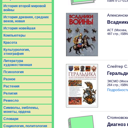
ISBN 5-17-013
История второй мировой
войны
Алексинск
История древняя, средних
веков, новая
Всадник
История новейшая
АСТ (Москва, 
487 стр.; ISB
Компьютеры
Красота
Культурология,
этнография
Литература
художественная
Слейтер С
Психология
Геральд
Разное
ЭКСМО (Москв
264 стр.; ISB
Растения
Подробност
Религия
Ремесло
Символы, эмблемы,
монеты, ордена
Стояновск
Словари
Диагноз 
Социология, политология