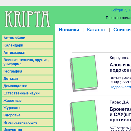
Кюйтри 7, Т
Поиск по книга
Новинки
Каталог
Списки
|
|
Aвтомобили
Kалендари
Антиквариат
Корзунова
Военная техника, оружие,
униформа
Алоэ и к
подокон
География
ЭКСМО (Москв
Детская
96 стр.; ISBN
Домоводство
Подробност
Естественные науки
Животные
Тарас Д.А
Журналы
Бронетан
и САУ(шт
Здоровье
противо
Игры развивающие
АСТ.Астрель (
Искусство