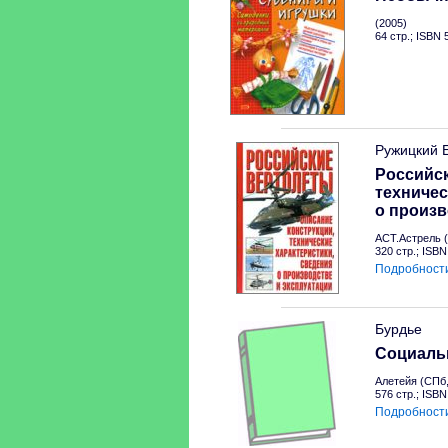
(2005)
64 стр.; ISBN
Ружицкий 
Российск
техничес
о произв
АСТ.Астрель (
320 стр.; ISB
Подробност
Бурдье
Социальн
Алетейя (СПб,
576 стр.; ISB
Подробност