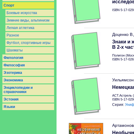
исследо
Спорт
ISBN 5-17-029
Боевые искусства
Зимние виды, альпинизм
Легкая атлетика
Доценко В
Разное
Знаки и 
Футбол, спортивные игры
В 2-х час
Шахматы
Полигон (Моск
Филология
ISBN 5-17-026
Философия
Эзотерика
Уильямсон
Экономика
Немецкая
Энциклопедии и
справочники
АСТ.Астрель (
Эстония
ISBN 5-17-029
Серия:
Униф
Языки
Артамонов
Необычн