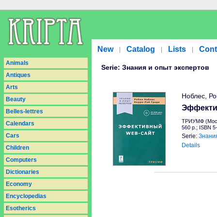
New
Catalog
Lists
Cont
|
|
|
Animals
Serie: Знания и опыт экспертов
Antiques
Arts
Ноблес, Ро
Beauty
Эффекти
Belles-lettres
ТРИУМФ (Моск
Calendars
560 p.; ISBN 5
Cars
Serie:
Знания
Details
Children
Computers
Dictionaries
Economy
Encyclopedias
Esotherics