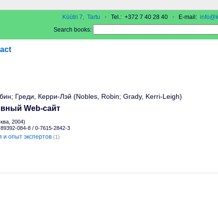
Küütri 7, Tartu
•
Tel.: +372 7 40 28 40
•
E-mail:
info@k
Search books:
act
бин; Греди, Керри-Лэй (Nobles, Robin; Grady, Kerri-Leigh)
вный Web-сайт
ва, 2004)
-89392-084-8 / 0-7615-2842-3
 и опыт экспертов
(1)