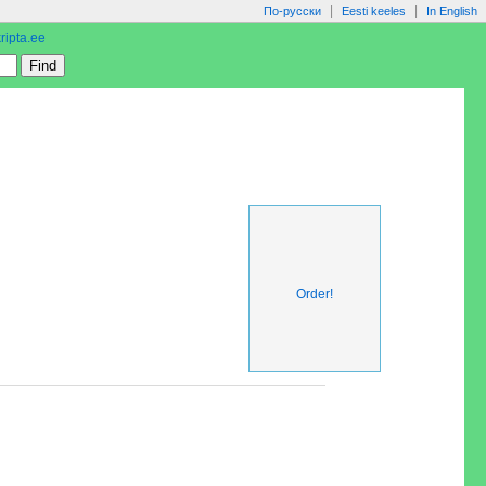
|
|
По-русски
Eesti keeles
In English
ripta.ee
Order!