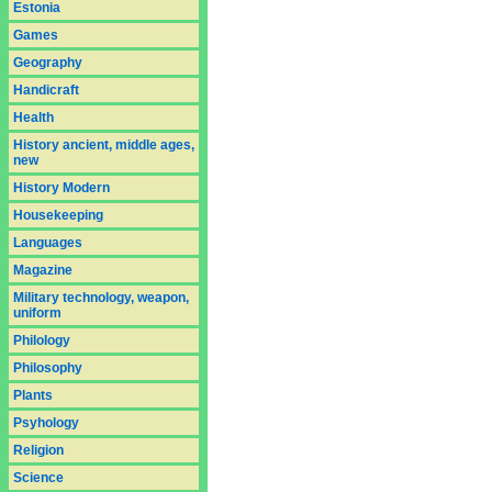
Estonia
Games
Geography
Handicraft
Health
History ancient, middle ages,
new
History Modern
Housekeeping
Languages
Magazine
Military technology, weapon,
uniform
Philology
Philosophy
Plants
Psyhology
Religion
Science