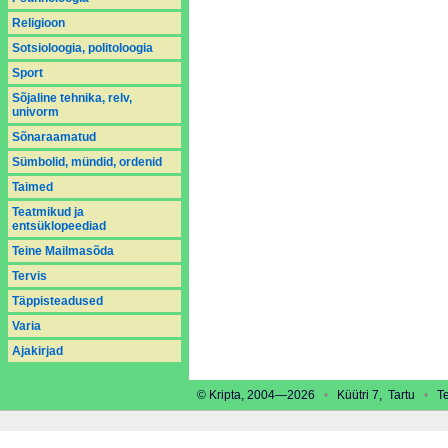
Religioon
Sotsioloogia, politoloogia
Sport
Sõjaline tehnika, relv,
univorm
Sõnaraamatud
Sümbolid, mündid, ordenid
Taimed
Teatmikud ja
entsüklopeediad
Teine Mailmasõda
Tervis
Täppisteadused
Varia
Аjakirjad
© Kripta, 2004—2026
•
Küütri 7, Tartu
•
Tel