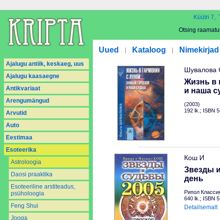
Küütri 7, 
Otsing raamatu
Uued
Kataloog
Nimekirjad
|
|
Ajalugu antiik, keskaeg, uus
Шувалова 
Ajalugu kaasaegne
Жизнь в 
Antikvariaat
и наша с
Arengumängud
(2003)
192 lk.; ISBN 
Arvutid
Auto
Eestimaa
Esoteerika
Кош И
Astroloogia
Звезды и
Daosi praaktika
день
Esoteeriline arstiteadus,
Рипол Классик
psüholoogia
640 lk.; ISBN 
Feng Shui
Detailsemalt
Jooga