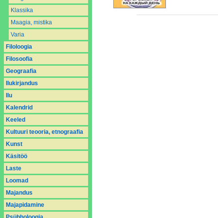
Klassika
Maagia, mistika
Varia
Filoloogia
Filosoofia
Geograafia
Ilukirjandus
Ilu
Kalendrid
Keeled
Kultuuri teooria, etnograafia
Kunst
Käsitöö
Laste
Loomad
Majandus
Majapidamine
Psühholoogia