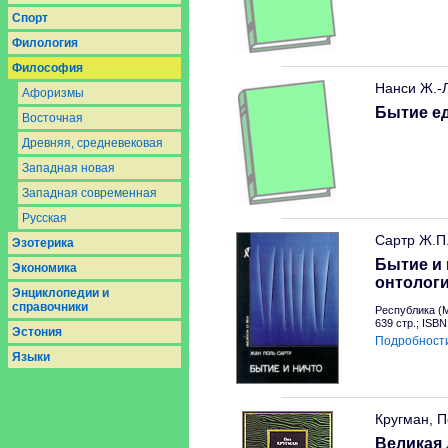
Спорт
Филология
Философия
Нанси Ж.-
Афоризмы
Бытие е
Восточная
Древняя, средневековая
Западная новая
Западная современная
Русская
Сартр Ж.П
Эзотерика
Бытие и
Экономика
онтолог
Энциклопедии и
справочники
Республика (М
639 стр.; ISB
Эстония
Подробност
Языки
Кругман, П
Великая 