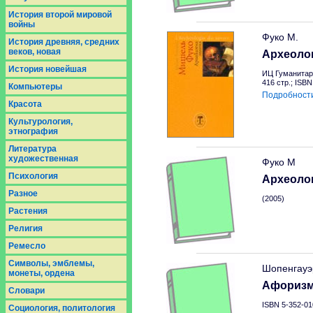
История второй мировой
войны
Фуко М.
История древняя, средних
веков, новая
Археоло
История новейшая
ИЦ Гуманитар
416 стр.; ISB
Компьютеры
Подробност
Красота
Культурология,
этнография
Литература
художественная
Фуко М
Психология
Археоло
Разное
(2005)
Растения
Религия
Ремесло
Символы, эмблемы,
Шопенгауэ
монеты, ордена
Афоризм
Словари
ISBN 5-352-01
Социология, политология