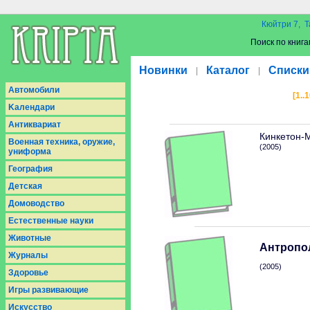
Кюйтри 7, Т
Поиск по книга
Новинки
Каталог
Списки
|
|
Aвтомобили
[1..1
Kалендари
Антиквариат
Кинкетон-
Военная техника, оружие,
(2005)
униформа
География
Детская
Домоводство
Естественные науки
Животные
Антропо
Журналы
(2005)
Здоровье
Игры развивающие
Искусство