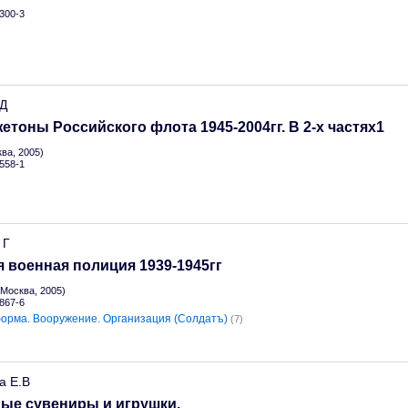
300-3
.Д
жетоны Российского флота 1945-2004гг. В 2-х частях1
ва, 2005)
558-1
 Г
 военная полиция 1939-1945гг
Москва, 2005)
867-6
орма. Вооружение. Организация (Солдатъ)
(7)
а Е.В
ые сувениры и игрушки.