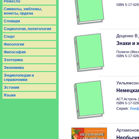
Ремесло
ISBN 5-17-029
Символы, эмблемы,
монеты, ордена
Словари
Социология, политология
Доценко В
Спорт
Знаки и 
Филология
Философия
Полигон (Моск
ISBN 5-17-026
Эзотерика
Экономика
Энциклопедии и
справочники
Уильямсон
Эстония
Немецкая
Языки
АСТ.Астрель (
ISBN 5-17-029
Серия:
Униф
Артамонов
Необычн