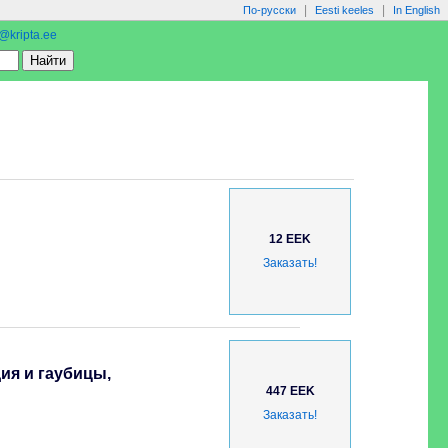
|
|
По-русски
Eesti keeles
In English
o@kripta.ee
12 EEK
Заказать!
ия и гаубицы,
447 EEK
Заказать!