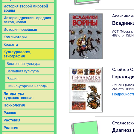
История второй мировой
войны
Алексинск
История древняя, средних
веков, новая
Всадник
История новейшая
АСТ (Москва, 
487 стр.; ISB
Компьютеры
Красота
Культурология,
этнография
Восточная культура
Слейтер С
Западная культура
Геральд
Россия
ЭКСМО (Москв
Финно-угорские народы
264 стр.; ISB
Литература
Подробност
художественная
Психология
Разное
Растения
Стояновск
Религия
Диагноз 