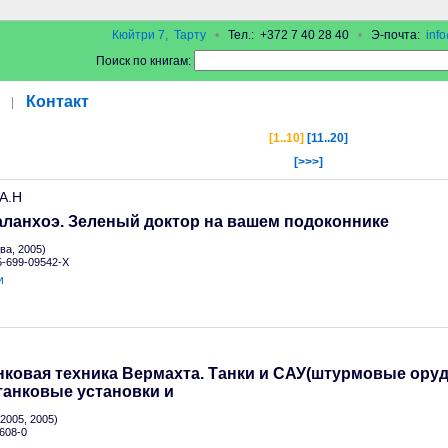
Кюйтри 7, Тарту
•
Тел.: +372 7 40 28 40
•
Э-почта:
inf
Поиск по книгам:
Контакт
|
[1..10]
[11..20]
[>>>]
 А.Н
аланхоэ. Зеленый доктор на вашем подоконнике
а, 2005)
 5-699-09542-X
и
ковая техника Вермахта. Танки и САУ(штурмовые оруд
танковые установки и
2005, 2005)
608-0