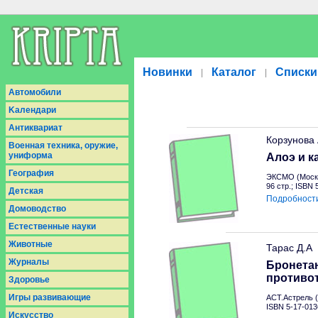
Новинки
Каталог
Списки
|
|
Aвтомобили
Kалендари
Антиквариат
Корзунова
Военная техника, оружие,
униформа
Алоэ и к
География
ЭКСМО (Москв
96 стр.; ISBN
Детская
Подробност
Домоводство
Естественные науки
Животные
Тарас Д.А
Журналы
Бронетан
противо
Здоровье
Игры развивающие
АСТ.Астрель (
ISBN 5-17-013
Искусство