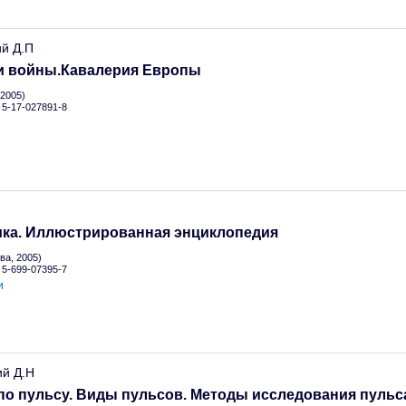
ий Д.П
и войны.Кавалерия Европы
2005)
N 5-17-027891-8
.
ика. Иллюстрированная энциклопедия
а, 2005)
N 5-699-07395-7
и
ий Д.Н
по пульсу. Виды пульсов. Методы исследования пульс