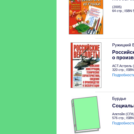
(2005)
64 стр.; ISBN
Ружицкий 
Российск
о произв
АСТ.Астрель (
320 стр.; ISB
Подробност
Бурдье
Социальн
Алетейя (СПб,
576 стр.; ISB
Подробност