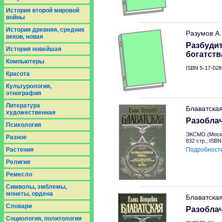
История второй мировой
войны
История древняя, средних
Разумов А
веков, новая
Разбудит
История новейшая
богатств
Компьютеры
ISBN 5-17-028
Красота
Культурология,
этнография
Литература
Блаватская
художественная
Разоблач
Психология
ЭКСМО (Москв
Разное
832 стр.; ISB
Растения
Подробност
Религия
Ремесло
Символы, эмблемы,
монеты, ордена
Блаватска
Словари
Разоблач
Социология, политология