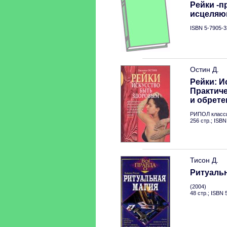
Рейки -п
исцеляю
ISBN 5-7905-3
Остин Д.
Рейки: И
Практич
и обрет
РИПОЛ класси
256 стр.; ISB
Тисон Д.
Ритуальн
(2004)
48 стр.; ISBN 