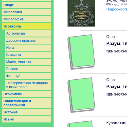
ЭКСМО (Москв
832 стр.; ISB
Спорт
Подробност
Филология
Философия
Эзотерика
Астрология
Ошо
Даосcкие практики
Разум. Т
Йога
ISBN 5-9573-0
Классика
Магия, мистика
Разное
Фэн-Шуй
Ошо
Эзотерическая медицина
Разум. Т
и психология
Экономика
ISBN 5-9573-0
Энциклопедии и
справочники
Эстония
Языки
Куропатки