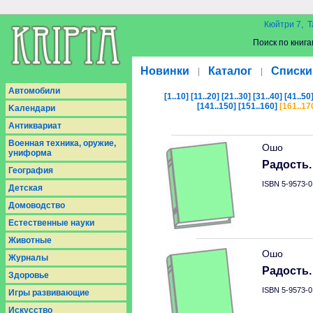
Кюйтри 7, Т
Поиск по книга
Новинки
Каталог
Списки
|
|
Aвтомобили
[1..10]
[11..20]
[21..30]
[31..40]
[41..50
[141..150]
[151..160]
[161..17
Kалендари
Антиквариат
Военная техника, оружие,
Ошо
униформа
Радость.
География
ISBN 5-9573-0
Детская
Домоводство
Естественные науки
Животные
Ошо
Журналы
Радость.
Здоровье
ISBN 5-9573-0
Игры развивающие
Искусство