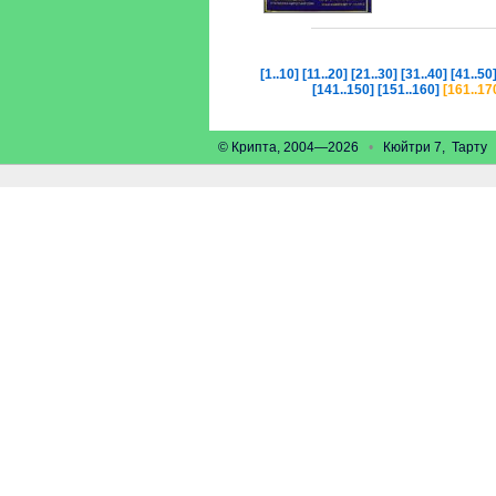
[1..10]
[11..20]
[21..30]
[31..40]
[41..50
[141..150]
[151..160]
[161..17
© Крипта, 2004—2026
•
Кюйтри 7, Тарт